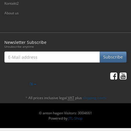
Kontakt2
About us
Newsletter Subscribe
Unsubscribe anytime
E-
Subscribe
Mail
address
*
All prices inclusive legal
VAT
plus
shipping costs
© anton hagen
Visitors: 3004661
Powered by
JTL-Shop