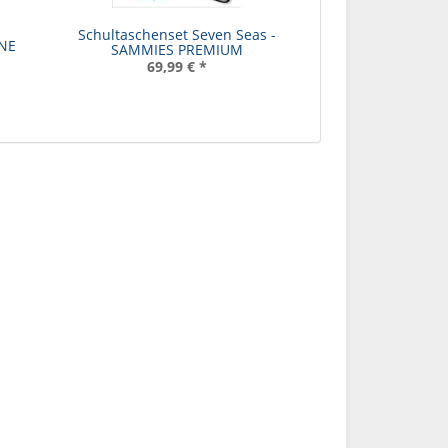
Schultaschenset Seven Seas -
ENE
SAMMIES PREMIUM
69,99 €
*
ksack Bubble
Schulrucksack Lava Lines -
Schultasche
s - Mate
Mate
Hearts
,00 €
*
99,00 €
*
119,9