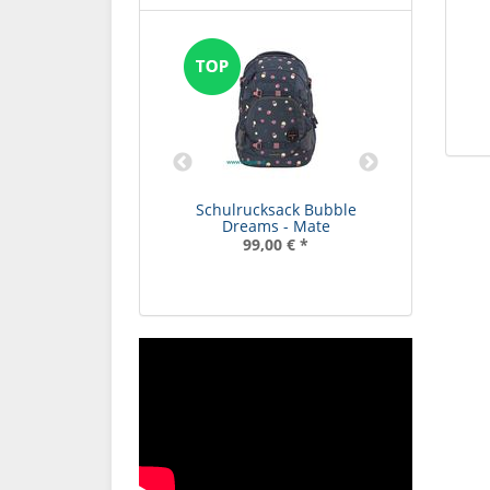
aschenset Purple
Schulrucksack Bubble
Schulruck
earts purple
Dreams - Mate
119,99 €
*
99,00 €
*
9