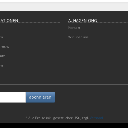
MATIONEN
A. HAGEN OHG
Kontakt
um
Wir über uns
srecht
utz
um
abonnieren
*
Alle Preise inkl. gesetzlicher USt., zzgl.
Versand