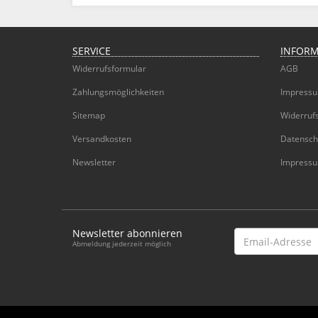
SERVICE
INFOR
Widerrufsformular
AGB
Zahlungsmöglichkeiten
Impress
Sitemap
Widerruf
Versandkosten
Datensch
Newsletter
Impress
Newsletter abonnieren
Email-
Abmeldung jederzeit möglich
Adresse