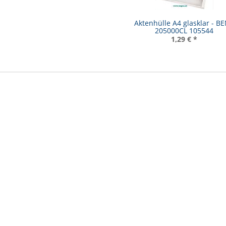
Aktenhülle A4 glasklar - B
205000CL 105544
1,29 €
*
sack Lava Lines -
Schultaschenset Purple
Schulruc
Mate
Hearts purple
Dream
9,00 €
*
119,99 €
*
99