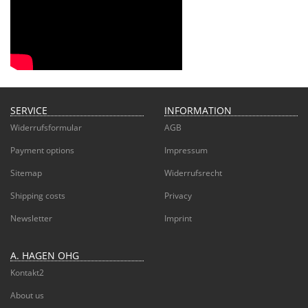
SERVICE
INFORMATION
Widerrufsformular
AGB
Payment options
Impressum
Sitemap
Widerrufsrecht
Shipping costs
Privacy
Newsletter
Imprint
A. HAGEN OHG
Kontakt2
About us