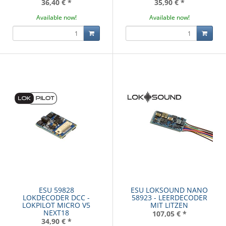
36,40 €
*
35,90 €
*
Available now!
Available now!
ESU 59828
ESU LOKSOUND NANO
LOKDECODER DCC -
58923 - LEERDECODER
LOKPILOT MICRO V5
MIT LITZEN
NEXT18
107,05 €
*
34,90 €
*