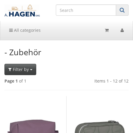
All categories
- Zubehör
Filter by
Page 1
of 1
Items 1 - 12 of 12