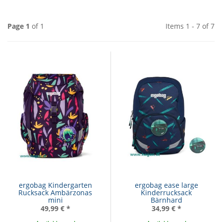
Page 1
of 1
Items 1 - 7 of 7
ergobag Kindergarten
ergobag ease large
Rucksack Ambärzonas
Kinderrucksack
mini
Bärnhard
49,99 €
*
34,99 €
*