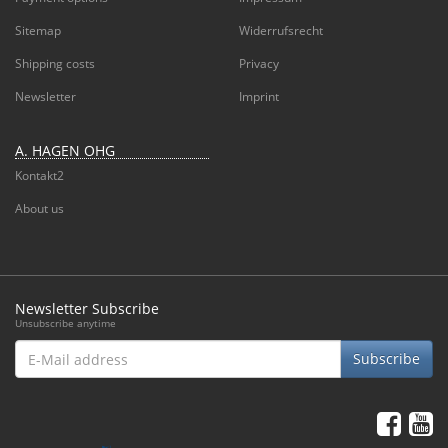
Sitemap
Widerrufsrecht
Shipping costs
Privacy
Newsletter
Imprint
A. HAGEN OHG
Kontakt2
About us
Newsletter Subscribe
Unsubscribe anytime
E-
Subscribe
Mail
address