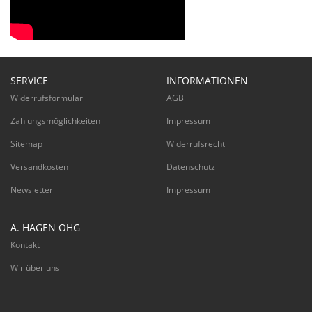
SERVICE
INFORMATIONEN
Widerrufsformular
AGB
Zahlungsmöglichkeiten
Impressum
Sitemap
Widerrufsrecht
Versandkosten
Datenschutz
Newsletter
Impressum
A. HAGEN OHG
Kontakt
Wir über uns