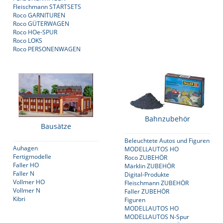
Fleischmann STARTSETS
Roco GARNITUREN
Roco GÜTERWAGEN
Roco HOe-SPUR
Roco LOKS
Roco PERSONENWAGEN
Bahnzubehör
Bausätze
Beleuchtete Autos und Figuren
Auhagen
MODELLAUTOS HO
Fertigmodelle
Roco ZUBEHÖR
Faller HO
Märklin ZUBEHÖR
Faller N
Digital-Produkte
Vollmer HO
Fleischmann ZUBEHÖR
Vollmer N
Faller ZUBEHÖR
Kibri
Figuren
MODELLAUTOS HO
MODELLAUTOS N-Spur