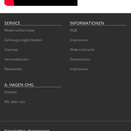
SERVICE
INFORMATIONEN
Widerrufsformular
AGB
Zahlungsmöglichkeiten
Impressum
Sitemap
Widerrufsrecht
Versandkosten
Datenschutz
Newsletter
Impressum
A. HAGEN OHG
Kontakt
Wir über uns
Newsletter abonnieren