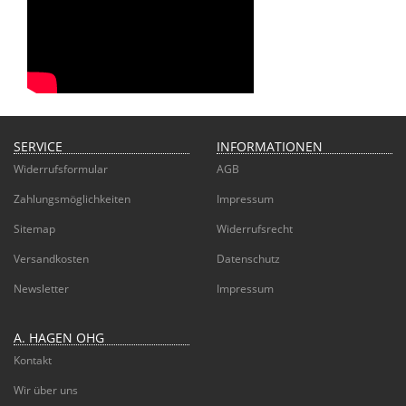
SERVICE
INFORMATIONEN
Widerrufsformular
AGB
Zahlungsmöglichkeiten
Impressum
Sitemap
Widerrufsrecht
Versandkosten
Datenschutz
Newsletter
Impressum
A. HAGEN OHG
Kontakt
Wir über uns