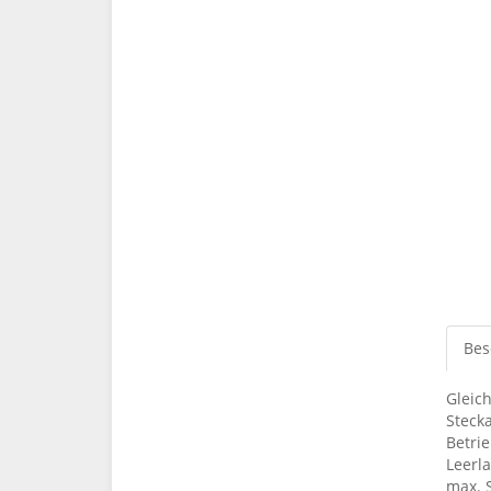
Bes
Gleic
Steck
Betri
Leerl
max. 