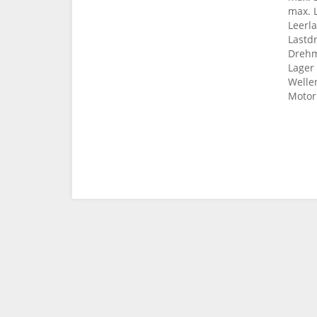
max. 
Leerl
Lastd
Drehm
Lager 
Welle
Motor