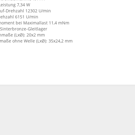
Leistung 7,34 W
auf-Drehzahl 12302 U/min
rehzahl 6151 U/min
oment bei Maximallast 11,4 mNm
Sinterbronze-Gleitlager
nmaße (LxØ): 20x2 mm
maße ohne Welle (LxØ): 35x24,2 mm