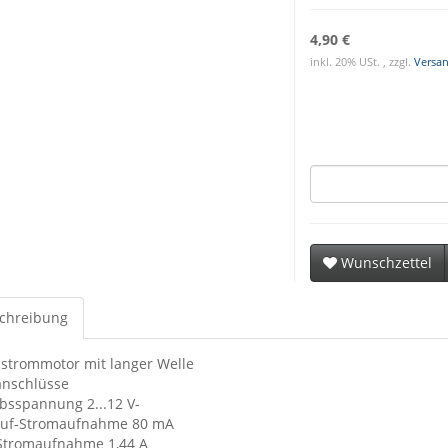
4,90 €
inkl. 20% USt. , zzgl.
Versa
Wunschzettel
chreibung
hstrommotor mit langer Welle
anschlüsse
ebsspannung 2...12 V-
auf-Stromaufnahme 80 mA
Stromaufnahme 1,44 A