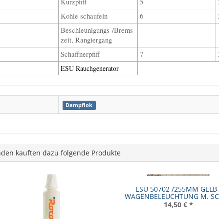
Kurzpfiff
5
Kohle schaufeln
6
Beschleunigungs-/Brems
zeit, Rangiergang
Schaffnerpfiff
7
ESU Rauchgenerator
Dampflok
den kauften dazu folgende Produkte
ESU 50702 /255MM GELB 
WAGENBELEUCHTUNG M. S
14,50 €
*