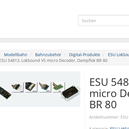
Modellbahn
Bahnzubehör
Digital-Produkte
ESU LokSo
ESU 54813, LokSound V5 micro Decoder, Dampflok BR 80
ESU 548
micro D
BR 80
Artikelnummer:
ESU
Kategorie:
ESU LokS