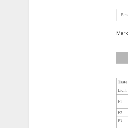
Bes
Merkb
Taste
Licht
F1
F2
F3