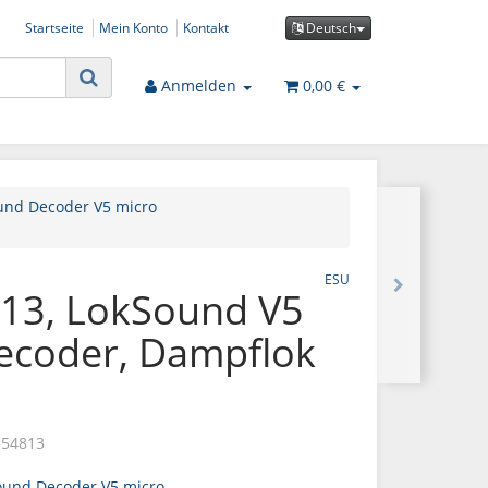
Startseite
Mein Konto
Kontakt
Deutsch
Anmelden
0,00 €
und Decoder V5 micro
ESU
13, LokSound V5
ecoder, Dampflok
 54813
ound Decoder V5 micro