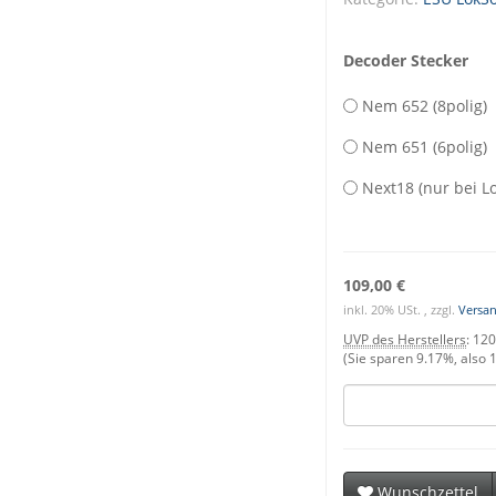
Decoder Stecker
Nem 652 (8polig)
Nem 651 (6polig)
Next18 (nur bei L
109,00 €
inkl. 20% USt. , zzgl.
Versa
UVP des Herstellers
:
120
(Sie sparen
9.17%
, also
1
Wunschzettel