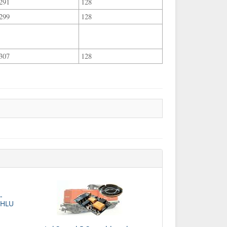
291
128
299
128
307
128
-
CHLU