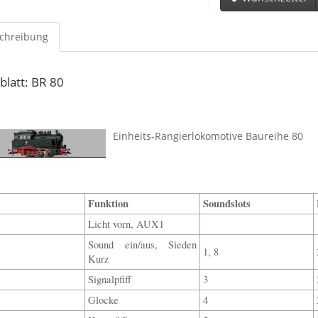
chreibung
latt: BR 80
Einheits-Rangierlokomotive Baureihe 80
Funktion
Soundslots
Licht vorn, AUX1
Sound ein/aus, Sieden
1, 8
Kurz
Signalpfiff
3
Glocke
4