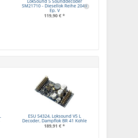
LokSound 5 Sounddecoder
SM21710 - Diesellok Reihe 2048
Ep. V
119,90 €
*
ESU 54406, L
Decoder, Damp
109,00
L
ESU 54324, Loksound V5 L
5
Decoder, Dampflok BR 41 Kohle
189,91 €
*