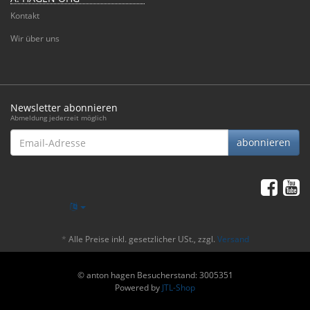
Kontakt
Wir über uns
Newsletter abonnieren
Abmeldung jederzeit möglich
Email-
abonnieren
Adresse
*
Alle Preise inkl. gesetzlicher USt., zzgl.
Versand
© anton hagen
Besucherstand: 3005351
Powered by
JTL-Shop