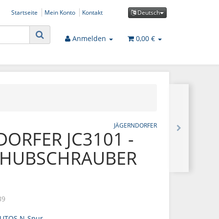
Startseite
Mein Konto
Kontakt
Deutsch
Anmelden
0,00 €
JÄGERNDORFER
ORFER JC3101 -
 HUBSCHRAUBER
39
UTOS N-Spur