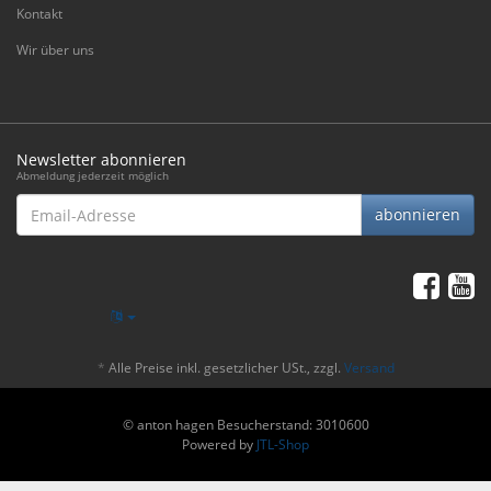
Kontakt
Wir über uns
Newsletter abonnieren
Abmeldung jederzeit möglich
Email-
abonnieren
Adresse
*
Alle Preise inkl. gesetzlicher USt., zzgl.
Versand
© anton hagen
Besucherstand: 3010600
Powered by
JTL-Shop