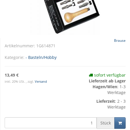
Brause
Artikelnummer:
1G614871
Kategorie:
- Basteln/Hobby
13,49 €
sofort verfügbar
Lieferzeit ab Lager
inkl. 20% USt. , zzgl.
Versand
Hagen/Wien
: 1-3
Werktage
Lieferzeit
: 2 - 3
Werktage
Stück