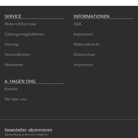
SERVICE
INFORMATIONEN
Widerrufsformular
AGB
Zahlungsmöglichkeiten
Impressum
Sitemap
Widerrufsrecht
Versandkosten
Datenschutz
Newsletter
Impressum
A. HAGEN OHG
Kontakt
Wir über uns
Newsletter abonnieren
Abmeldung jederzeit möglich