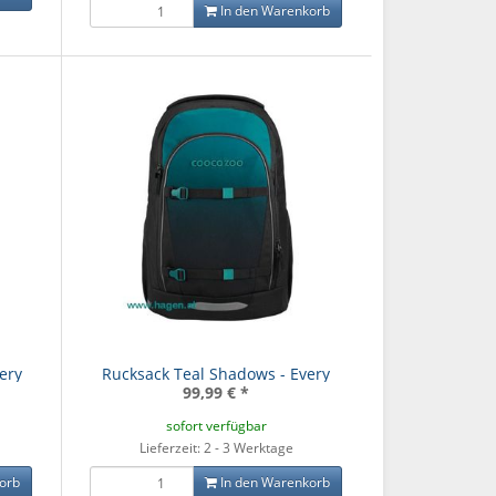
In den Warenkorb
ROCO 70078
RH 77 O
289,9
ack Grey Rocks
Schulrucksack Lava Lines -
ery
Rucksack Teal Shadows - Every
 Mate
Mate
99,99 €
*
,00 €
*
99,00 €
*
sofort verfügbar
Lieferzeit: 2 - 3 Werktage
orb
In den Warenkorb