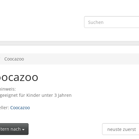
Coocazoo
oocazoo
inweis:
geeignet für Kinder unter 3 Jahren
ller:
Coocazoo
ltern nach