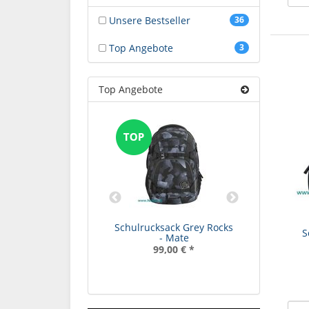
Unsere Bestseller
36
Top Angebote
3
Top Angebote
0078 - DAMPFLOK
77 OEBB SND.
289,90 €
*
Schulrucksack Grey Rocks
Schulruck
S
- Mate
99,00 €
*
9