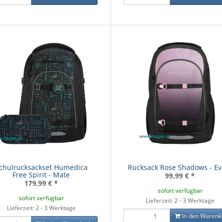
ROCO 70078 - DAMPFLOK
RH 77 OEBB SND.
289,90 €
*
sack Lava Lines -
Schulrucks
chulrucksackset Humedica
Rucksack Rose Shadows - Ev
Mate
-
Free Spirit - Mate
99,99 €
*
9,00 €
*
99
179,99 €
*
sofort verfügbar
sofort verfügbar
Lieferzeit: 2 - 3 Werktage
Lieferzeit: 2 - 3 Werktage
In den Warenk