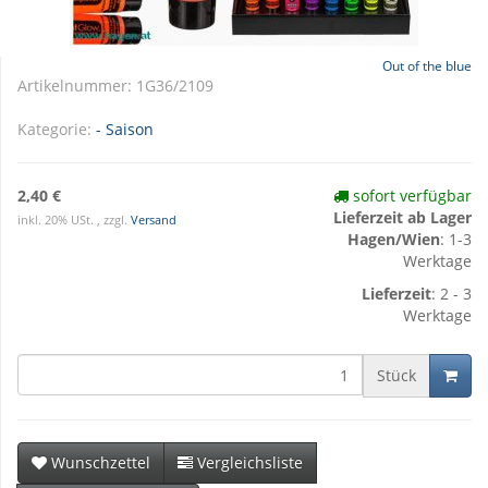
Out of the blue
Artikelnummer:
1G36/2109
Kategorie:
- Saison
2,40 €
sofort verfügbar
Lieferzeit ab Lager
inkl. 20% USt. , zzgl.
Versand
Hagen/Wien
: 1-3
Werktage
Lieferzeit
: 2 - 3
Werktage
Stück
Wunschzettel
Vergleichsliste