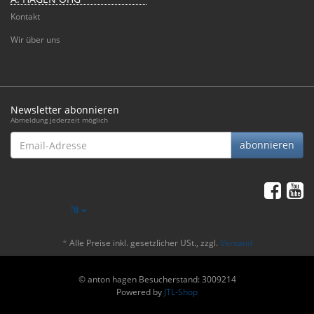
Kontakt
Wir über uns
Newsletter abonnieren
Abmeldung jederzeit möglich
Email-
abonnieren
Adresse
*
Alle Preise inkl. gesetzlicher USt., zzgl.
Versand
© anton hagen
Besucherstand: 3009214
Powered by
JTL-Shop