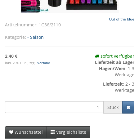
Out of the blue
Artikelnummer:
1G36/2110
Kategorie:
- Saison
2,40 €
sofort verfügbar
Lieferzeit ab Lager
inkl. 20% USt. , zzgl.
Versand
Hagen/Wien
: 1-3
Werktage
Lieferzeit
: 2 - 3
Werktage
Stück
Wunschzettel
Vergleichsliste