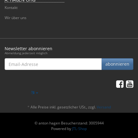
Kontakt
Wir über uns
Newsletter abonnieren
Abmeldung jederzeit möglich
Email-
abonnieren
Adresse
*
Alle Preise inkl. gesetzlicher USt., zzgl.
Versand
© anton hagen
Besucherstand: 3005944
Powered by
JTL-Shop