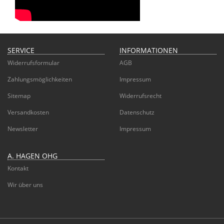
SERVICE
INFORMATIONEN
Widerrufsformular
AGB
Zahlungsmöglichkeiten
Impressum
Sitemap
Widerrufsrecht
Versandkosten
Datenschutz
Newsletter
Impressum
A. HAGEN OHG
Kontakt
Wir über uns