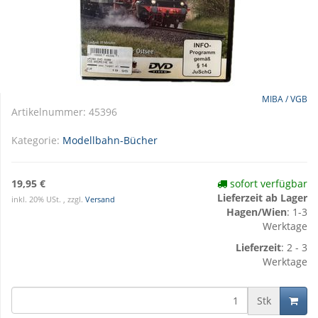
MIBA / VGB
Artikelnummer:
45396
Kategorie:
Modellbahn-Bücher
19,95 €
sofort verfügbar
Lieferzeit ab Lager
inkl. 20% USt. , zzgl.
Versand
Hagen/Wien
: 1-3
Werktage
Lieferzeit
: 2 - 3
Werktage
Stk