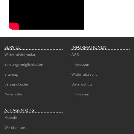
SERVICE
INFORMATIONEN
Widerrufsformular
AGB
Zahlungsmöglichkeiten
Impressum
Sitemap
Widerrufsrecht
Versandkosten
Datenschutz
Newsletter
Impressum
A. HAGEN OHG
Kontakt
Wir über uns