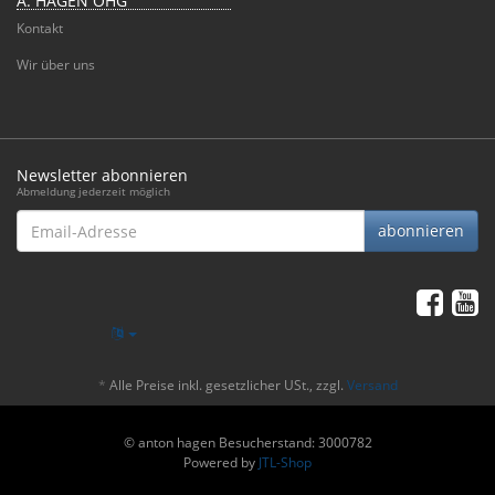
A. HAGEN OHG
Kontakt
Wir über uns
Newsletter abonnieren
Abmeldung jederzeit möglich
Email-
abonnieren
Adresse
*
Alle Preise inkl. gesetzlicher USt., zzgl.
Versand
© anton hagen
Besucherstand: 3000782
Powered by
JTL-Shop