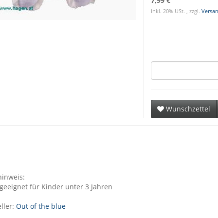
7,99 €
inkl. 20% USt. , zzgl.
Versa
Wunschzettel
inweis:
geeignet für Kinder unter 3 Jahren
ller:
Out of the blue