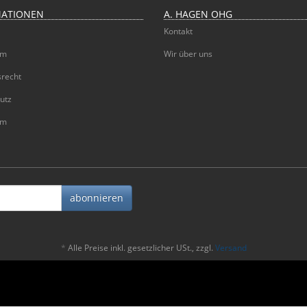
MATIONEN
A. HAGEN OHG
Kontakt
um
Wir über uns
srecht
utz
um
abonnieren
*
Alle Preise inkl. gesetzlicher USt., zzgl.
Versand