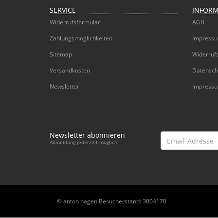
SERVICE
INFOR
Widerrufsformular
AGB
Zahlungsmöglichkeiten
Impress
Sitemap
Widerruf
Versandkosten
Datensch
Newsletter
Impress
Newsletter abonnieren
Email-
Abmeldung jederzeit möglich
Adresse
© anton hagen
Besucherstand: 3004170