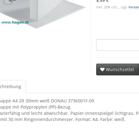
5,99 €
inkl. 20% USt. , zzgl.
Versa
Wunschzettel
chreibung
appe A4 2R 30mm weiß DONAU 3736001F-09
appe mit Polypropylen (PP)-Bezug
zierfähig und leicht abwischbar. Papier-Innenspielgel lichtgrau. P
 mit 30 mm Ringinnendurchmesser. Format: A4. Farbe: weiß.