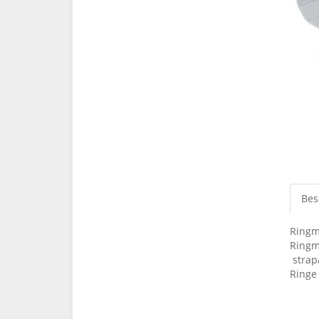
Bes
Ringm
Ringm
strapa
Ringe