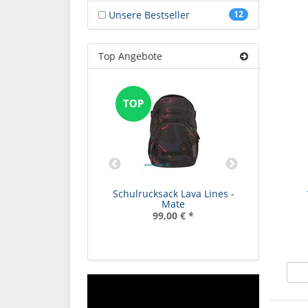
Unsere Bestseller
12
Top Angebote
rucksack Bubble
Schulrucksack Lava Lines -
Schulta
eams - Mate
Mate
Hea
99,00 €
*
99,00 €
*
1