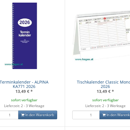
schenset Purple
Schulrucksack Bubble
Schulrucksa
Terminkalender - ALPINA
Tischkalender Classic Mond
rts purple
Dreams - Mate
KA771 2026
2026
19,99 €
*
99,00 €
*
99
13,49 €
*
13,49 €
*
sofort verfügbar
sofort verfügbar
Lieferzeit: 2 - 3 Werktage
Lieferzeit: 2 - 3 Werktage
In den Warenkorb
In den Warenk