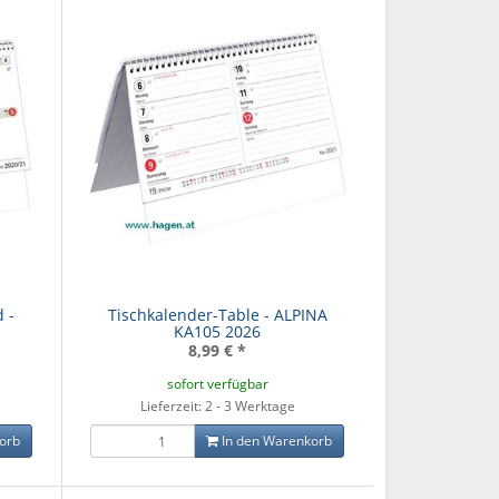
ck Lava Lines -
Schultaschenset Purple
Schulrucks
 -
Tischkalender-Table - ALPINA
Mate
Hearts purple
Dreams
KA105 2026
,00 €
*
119,99 €
*
99,0
8,99 €
*
sofort verfügbar
Lieferzeit: 2 - 3 Werktage
orb
In den Warenkorb