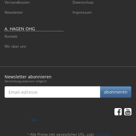
Versandkosten
Datenschutz
Newsletter
Impressum
A. HAGEN OHG
Kontakt
Wir über uns
Newsletter abonnieren
Abmeldung jederzeit möglich
Email-
abonnieren
Adresse
*
Alle Preise inkl. gesetzlicher USt., zzgl.
Versand