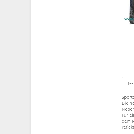
Bes
Sport
Die n
Neben
Für e
dem R
reflek