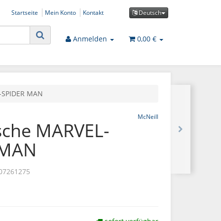
Startseite
Mein Konto
Kontakt
Deutsch
Anmelden
0,00 €
L-SPIDER MAN
McNeill
sche MARVEL-
 MAN
07261275