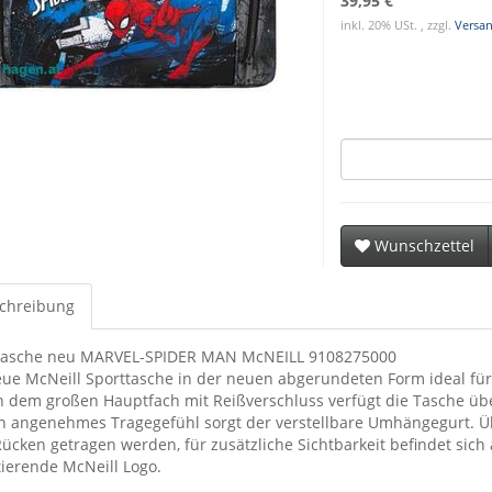
39,95 €
inkl. 20% USt. , zzgl.
Versa
Wunschzettel
chreibung
tasche neu MARVEL-SPIDER MAN McNEILL 9108275000
eue McNeill Sporttasche in der neuen abgerundeten Form ideal für 
 dem großen Hauptfach mit Reißverschluss verfügt die Tasche übe
in angenehmes Tragegefühl sorgt der verstellbare Umhängegurt. Ü
ücken getragen werden, für zusätzliche Sichtbarkeit befindet sich
tierende McNeill Logo.