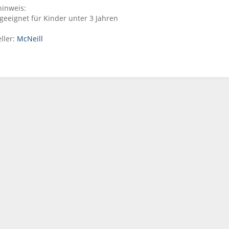
inweis:
geeignet für Kinder unter 3 Jahren
ller:
McNeill