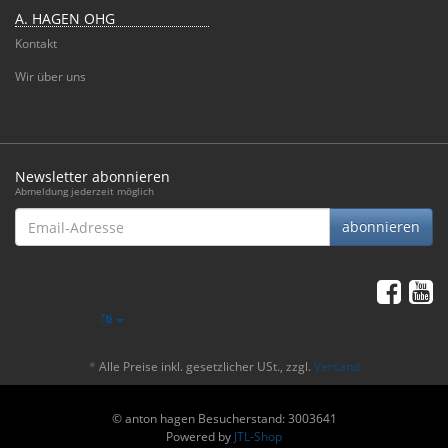
A. HAGEN OHG
Kontakt
Wir über uns
Newsletter abonnieren
Abmeldung jederzeit möglich
Email-
abonnieren
Adresse
*
Alle Preise inkl. gesetzlicher USt., zzgl.
Versand
© anton hagen
Besucherstand: 3003641
Powered by
JTL-Shop