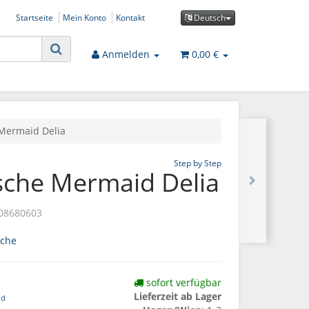
Startseite
Mein Konto
Kontakt
Deutsch
Anmelden
0,00 €
 Mermaid Delia
Step by Step
asche Mermaid Delia
08680603
sche
sofort verfügbar
Lieferzeit ab Lager
nd