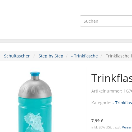
Schultaschen
Step by Step
- Trinkflasche
Trinkflasche
Trinkfl
Artikelnummer:
1G7
Kategorie:
- Trinkfla
7,99 €
inkl. 20% USt. , zzgl.
Versa