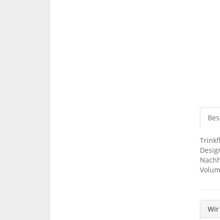
Bes
Trink
Design
Nachh
Volum
Wir