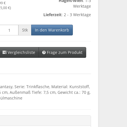
Hagen/Wien
: 1-3
99 €
Werktage
o
5,00 €
)
Lieferzeit
: 2 - 3 Werktage
Stk
In den Warenkorb
Vergleichsliste
Frage zum Produkt
tasy, Serie: Trinkflasche, Material: Kunststoff,
 cm, Außenmaß Tiefe: 7,5 cm, Gewicht ca.: 70 g,
Spülmaschine