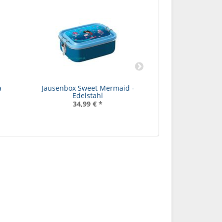
a
Jausenbox Sweet Mermaid -
Schultaschenset M
Edelstahl
Spa
34,99 €
*
289,99