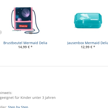
Brustbeutel Mermaid Delia
Jausenbox Mermaid Deli
14,99 €
*
12,99 €
*
inweis:
geeignet für Kinder unter 3 Jahren
ller:
Step by Step