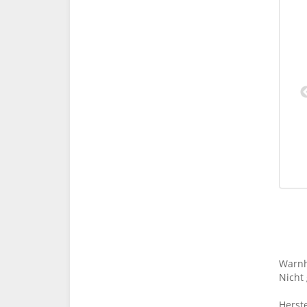
Trinkflasche Sweet Mermaid
asche Sweet Mermaid
14,99 €
*
24,99 €
*
Warnh
Nicht 
Herste