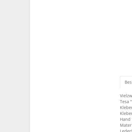
Bes
Vielz
Tesa "
Klebe
Klebe
Hand f
Materi
Leder)