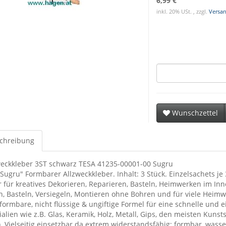
6,99 €
inkl. 20% USt. , zzgl.
Versa
Wunschzettel
chreibung
weckkleber 3ST schwarz TESA 41235-00001-00 Sugru
Sugru" Formbarer Allzweckkleber. Inhalt: 3 Stück. Einzelsachets je
r für kreatives Dekorieren, Reparieren, Basteln, Heimwerken im I
n, Basteln, Versiegeln, Montieren ohne Bohren und für viele Heimw
ormbare, nicht flüssige & ungiftige Formel für eine schnelle und 
alien wie z.B. Glas, Keramik, Holz, Metall, Gips, den meisten Kunsts
. Vielseitig einsetzbar da extrem widerstandsfähig: formbar, wass