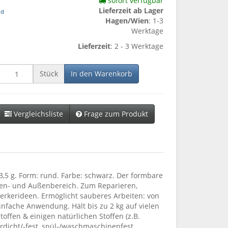
sofort verfügbar
Lieferzeit ab Lager
nd
Hagen/Wien
: 1-3
Werktage
Lieferzeit
: 2 - 3 Werktage
Stück
In den Warenkorb
Vergleichsliste
Frage zum Produkt
 3,5 g. Form: rund. Farbe: schwarz. Der formbare
nnen- und Außenbereich. Zum Reparieren,
erkerideen. Ermöglicht sauberes Arbeiten: von
einfache Anwendung. Hält bis zu 2 kg auf vielen
toffen & einigen natürlichen Stoffen (z.B.
erdicht/-fest, spül-/waschmaschinenfest,