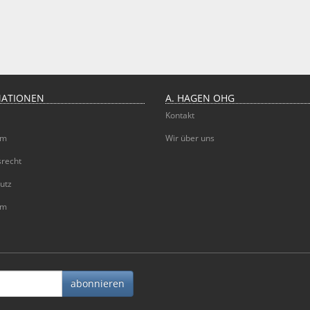
MATIONEN
A. HAGEN OHG
Kontakt
um
Wir über uns
srecht
utz
um
abonnieren