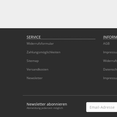
SERVICE
INFOR
Widerrufsformular
AGB
Zahlungsmöglichkeiten
Impress
Sitemap
Widerruf
Versandkosten
Datensch
Newsletter
Impress
Newsletter abonnieren
Email-
Abmeldung jederzeit möglich
Adresse