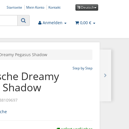
Startseite
Mein Konto
Kontakt
Deutsch
Anmelden
0,00 €
e Dreamy Pegasus Shadow
Step by Step
asche Dreamy
s Shadow
88109697
sche