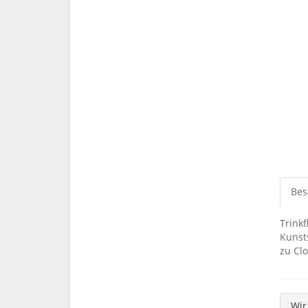
Bes
Trink
Kunst
zu Cl
Wir