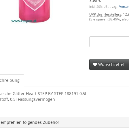
7,99 €
inkl. 20% USt. , zzgl.
Versa
UVP des Herstellers
:
12,
(Sie sparen
38.49%
, als
Wunschzettel
chreibung
lasche Glitter Heart STEP BY STEP 188191 0,5l
stoff, 0,5l Fassungsvermögen
 empfehlen folgendes Zubehör