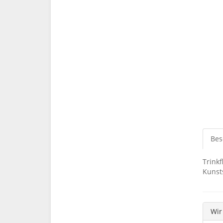
Bes
Trinkf
Kunst
Wir