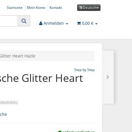
Startseite
Mein Konto
Kontakt
Deutsch
Anmelden
0,00 €
Glitter Heart Hazle
Step by Step
sche Glitter Heart
08680682
sche