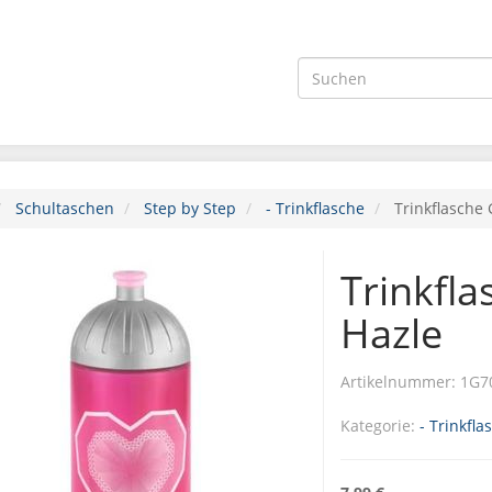
Schultaschen
Step by Step
- Trinkflasche
Trinkflasche 
Trinkfla
Hazle
Artikelnummer:
1G7
Kategorie:
- Trinkfla