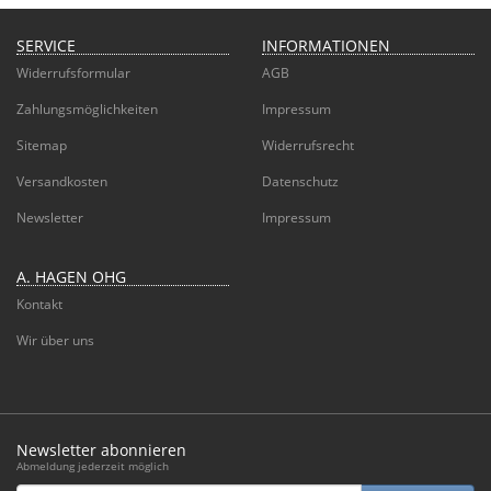
SERVICE
INFORMATIONEN
Widerrufsformular
AGB
Zahlungsmöglichkeiten
Impressum
Sitemap
Widerrufsrecht
Versandkosten
Datenschutz
Newsletter
Impressum
A. HAGEN OHG
Kontakt
Wir über uns
Newsletter abonnieren
Abmeldung jederzeit möglich